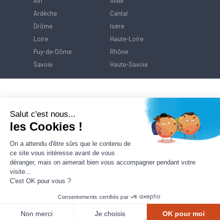
Ain
Allier
Ardèche
Cantal
Drôme
Isère
Loire
Haute-Loire
Puy-de-Dôme
Rhône
Savoie
Haute-Savoie
Salut c'est nous...
les Cookies !
Référ
On a attendu d'être sûrs que le contenu de
ce site vous intéresse avant de vous
déranger, mais on aimerait bien vous accompagner pendant votre
visite...
C'est OK pour vous ?
Consentements certifiés par
Contact
Mentions Légales
Politique de
protection des données
Non merci
Je choisis
OK pour moi