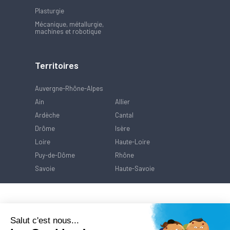
Plasturgie
Mécanique, métallurgie,
machines et robotique
Territoires
Auvergne-Rhône-Alpes
Ain
Allier
Ardèche
Cantal
Drôme
Isère
Loire
Haute-Loire
Puy-de-Dôme
Rhône
Savoie
Haute-Savoie
Salut c'est nous...