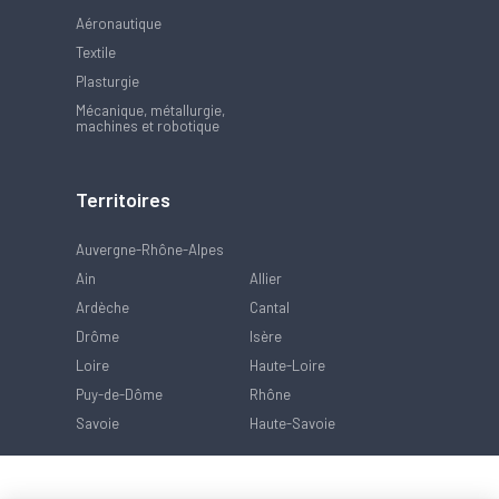
Aéronautique
Textile
Plasturgie
Mécanique, métallurgie,
machines et robotique
Territoires
Auvergne-Rhône-Alpes
Ain
Allier
Ardèche
Cantal
Drôme
Isère
Loire
Haute-Loire
Puy-de-Dôme
Rhône
Savoie
Haute-Savoie