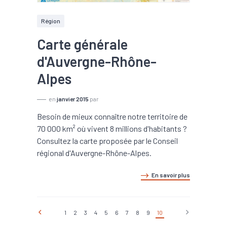
Région
Carte générale
d'Auvergne-Rhône-
Alpes
en
janvier 2015
par
Besoin de mieux connaître notre territoire de
70 000 km² où vivent 8 millions d'habitants ?
Consultez la carte proposée par le Conseil
régional d'Auvergne-Rhône-Alpes.
En savoir plus
1
2
3
4
5
6
7
8
9
10