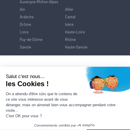
Auvergne-Rhône-Alpes
Ain
Allier
Ardèche
Cantal
Drôme
Isère
Loire
Haute-Loire
Puy-de-Dôme
Rhône
Savoie
Haute-Savoie
Salut c'est nous...
les Cookies !
On a attendu d'être sûrs que le contenu de
ce site vous intéresse avant de vous
déranger, mais on aimerait bien vous accompagner pendant votre
visite...
C'est OK pour vous ?
Consentements certifiés par