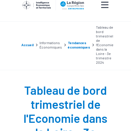
Tableau de
bord
trimestriel
de
Informations
Tendances
Accueil
l'Economie
Économiques
économiques
dans la
Loire - 3e
trimestre
2024
Tableau de bord
trimestriel de
l'Economie dans