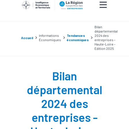
Bilan
départemental
Informations
Tendances
2024 des
Accueil
Économiques
économiques
entreprises -
Haute-Loire -
Edition 2025
Bilan
départemental
2024 des
entreprises -