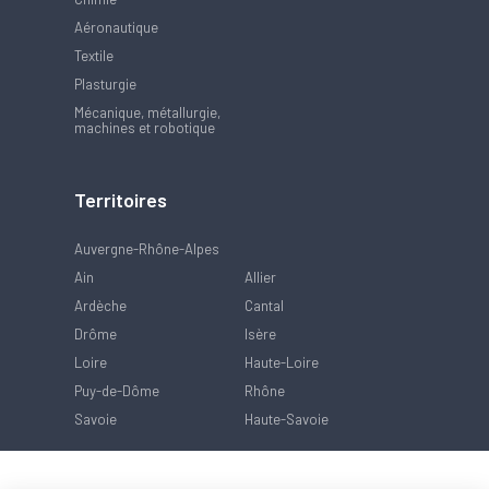
Aéronautique
Textile
Plasturgie
Mécanique, métallurgie,
machines et robotique
Territoires
Auvergne-Rhône-Alpes
Ain
Allier
Ardèche
Cantal
Drôme
Isère
Loire
Haute-Loire
Puy-de-Dôme
Rhône
Savoie
Haute-Savoie