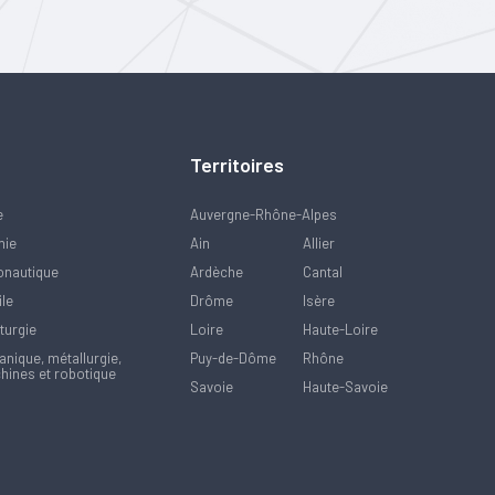
Territoires
e
Auvergne-Rhône-Alpes
mie
Ain
Allier
onautique
Ardèche
Cantal
ile
Drôme
Isère
turgie
Loire
Haute-Loire
nique, métallurgie,
Puy-de-Dôme
Rhône
hines et robotique
Savoie
Haute-Savoie