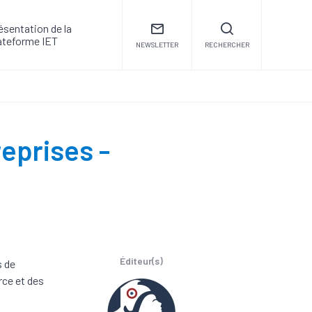
ésentation de la
ateforme IET
NEWSLETTER
RECHERCHER
eprises -
Éditeur(s)
s de
rce et des