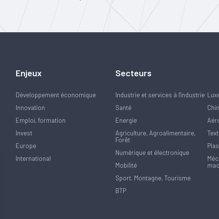
Enjeux
Secteurs
Développement économique
Industrie et services à l'industrie
Lux
Innovation
Santé
Chi
Emploi, formation
Energie
Aér
Invest
Agriculture, Agroalimentaire,
Text
Forêt
Europe
Plas
Numérique et électronique
International
Méca
Mobilité
mac
Sport, Montagne, Tourisme
BTP