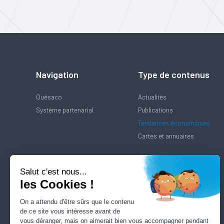
Navigation
Type de contenus
Quésaco
Actualités
Système partenarial
Publications
Tendances économiques
Cartes et annuaires
Salut c'est nous...
les Cookies !
On a attendu d'être sûrs que le contenu
de ce site vous intéresse avant de
vous déranger, mais on aimerait bien vous accompagner pendant