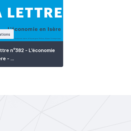
ations
ttre n°382 - L'économie
re - ...