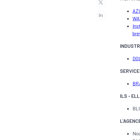
AZU
WAT
Ins
bre
INDUSTR
DO
SERVICE
BRA
ILS - E
BLU
L’AGENC
Nou