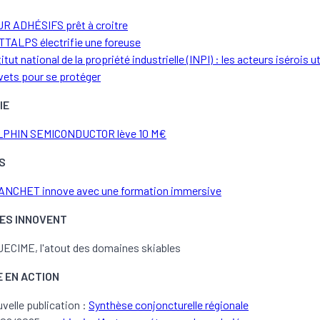
R ADHÉSIFS prêt à croitre
TALPS électrifie une foreuse
titut national de la propriété industrielle (INPI) : les acteurs isérois ut
vets pour se protéger
IE
LPHIN SEMICONDUCTOR lève 10 M€
S
NCHET innove avec une formation immersive
LLES INNOVENT
ECIME, l'atout des domaines skiables
E EN ACTION
velle publication :
Synthèse conjoncturelle régionale