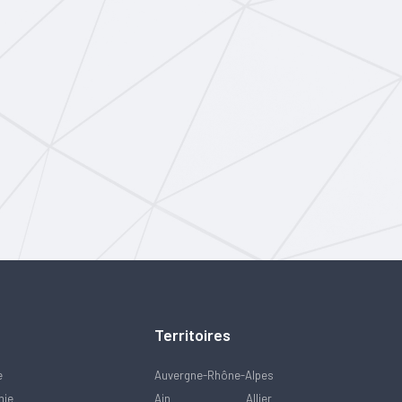
Territoires
e
Auvergne-Rhône-Alpes
mie
Ain
Allier