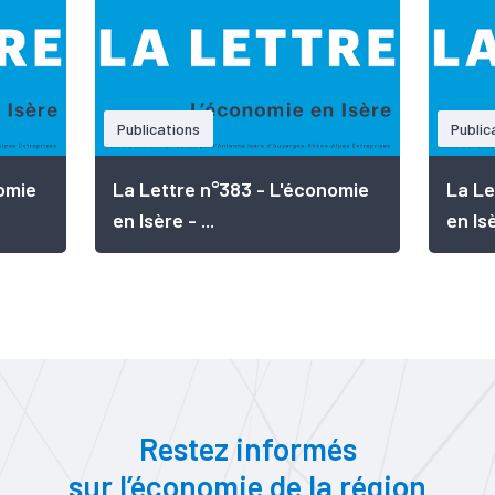
Publications
Public
omie
La Lettre n°383 - L'économie
La Le
en Isère - ...
en Isè
Restez informés
sur l’économie de la région