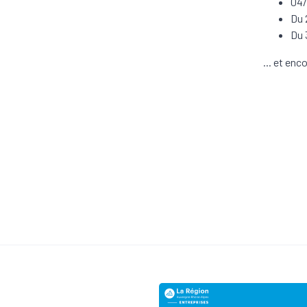
04/
Du 
Du 
... et enc