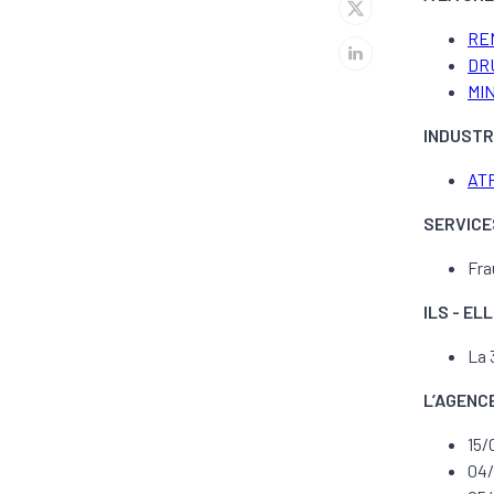
RE
DRU
MIN
INDUSTR
ATR
SERVICE
Fra
ILS - E
La 
L’AGENC
15/
04/