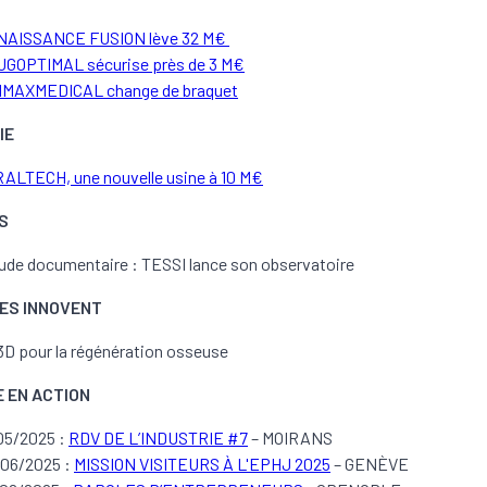
NAISSANCE FUSION lève 32 M€
GOPTIMAL sécurise près de 3 M€
MAXMEDICAL change de braquet
IE
ALTECH, une nouvelle usine à 10 M€
S
ude documentaire : TESSI lance son observatoire
LLES INNOVENT
3D pour la régénération osseuse
E EN ACTION
05/2025 :
RDV DE L’INDUSTRIE #7
– MOIRANS
06/2025 :
MISSION VISITEURS À L'EPHJ 2025
– GENÈVE