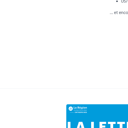
05/
... et enc