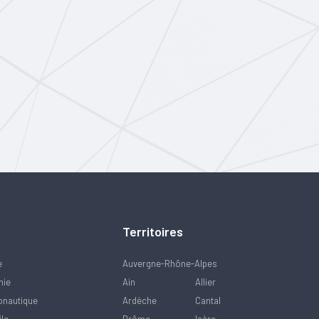
Territoires
e
Auvergne-Rhône-Alpes
mie
Ain
Allier
onautique
Ardèche
Cantal