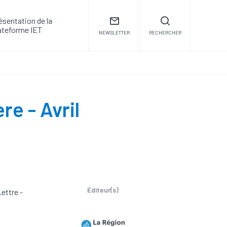
ésentation de la
ateforme IET
NEWSLETTER
RECHERCHER
re - Avril
Éditeur(s)
ettre -