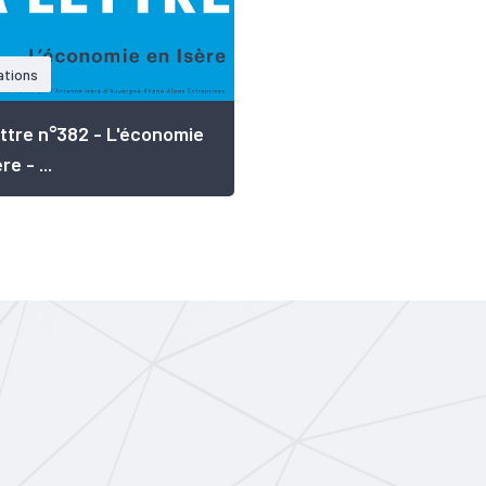
ations
ttre n°382 - L'économie
re - ...