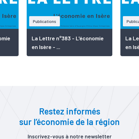
Publications
Public
omie
La Lettre n°383 - L'économie
La Le
en Isère - ...
en Isè
Restez informés
sur l’économie de la région
Inscrivez-vous à notre newsletter