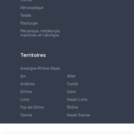
Aéronautique
Textile
Plasturgie
Mécanique, métallurgie,
machines et robotique
Territoires
Auvergne-Rhône-Alpes
Ain
Allier
Ardèche
Cantal
Drôme
Isère
Loire
Haute-Loire
Puy-de-Dôme
Rhône
Savoie
Haute-Savoie