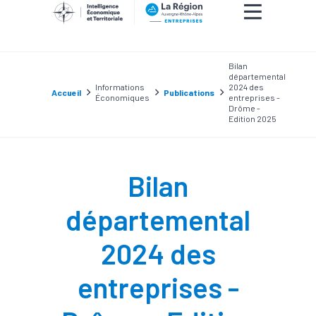
Bilan
départemental
Informations
2024 des
Accueil
Publications
Économiques
entreprises -
Drôme -
Edition 2025
Bilan
départemental
2024 des
entreprises -